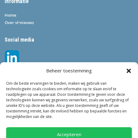
Informatie
Home
Over vl•nieuws
Social media
Beheer toestemming
Om de beste ervaringen te bieden, maken wij gebruik van
technologieën zoals cookies om informatie op te slaan en/of te
raadplegen op uw apparaat. Door toestemming te geven voor deze
technologieën kunnen wij gegevens verwerken, zoals uw surfgedrag of
Tags
unieke ID’s op deze website. Als u geen toestemming geeft of uw
toestemming intrekt, kan dit invloed hebben op bepaalde functies en
VEILIGHEID
LEEFBAARHEID
POLITIE
GEMEENTEN
ONDERZOEK
mogelijkheden van de site.
GEMEENTE
TOEZICHT
KINDEROPVANG
JONGEREN
CRIMINALITEIT
PRIVACY
OM
KINDEREN
NEDERLAND
Accepteren